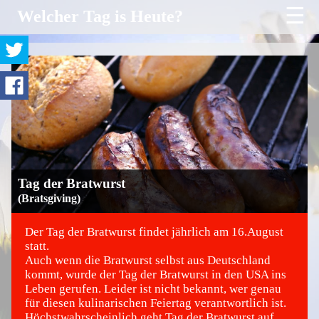
☰
Welcher Tag is Heute?
Tag der Bratwurst
(Bratsgiving)
Der Tag der Bratwurst findet jährlich am 16.August
statt.
Auch wenn die Bratwurst selbst aus Deutschland
©
kommt, wurde der Tag der Bratwurst in den USA ins
Leben gerufen. Leider ist nicht bekannt, wer genau
für diesen kulinarischen Feiertag verantwortlich ist.
Höchstwahrscheinlich geht Tag der Bratwurst auf