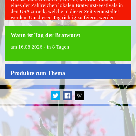
eines der Zahlreichen lokalen Bratwurst-Festivals in
den USA zurück, welche in dieser Zeit veranstaltet
werden. Um diesen Tag richtig zu feiern, werden
Freunde und Familie werden zu einem zünftigen
Grillabend eingeladen, bei welchen, wie könnte es
Wann ist Tag der Bratwurst
anders sein, die Bratwurst im Mittelpunkt steht.
am
16.08.2026
- in 8 Tagen
Produkte zum Thema