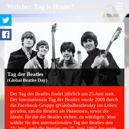
☰
Welcher Tag is Heute?
Tag der Beatles
(Global Beatles Day)
Der Tag der Beatles findet jährlich am 25.Juni statt.
Der internationale Tag der Beatles wurde 2009 durch
die Facebook-Gruppe @Globalbeatlesday ins Leben
©
gerufen, um die Beatles als Phänomen, sowie die
Ideale, für die die Beatles stehen, zu würdigen. Man
wählte für den internationalen Tag der Beatles den
25. Juni, weil die Beatles am 25. Juni 1967 das erste