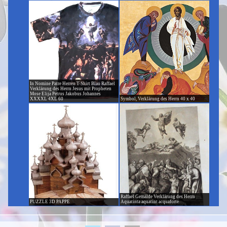
In Nomine Patre Herren T-Shirt Blau Raffael
Verklärung des Herrn Jesus mit Propheten
Mose Elija Petrus Jakobus Johannes
XXXXL 4XL 60
Symbol, Verklärung des Herrn 40 x 40
Raffael Gemälde Verklärung des Herrn
PUZZLE 3D PAPPE
Aquatinta aquatint acquaforte