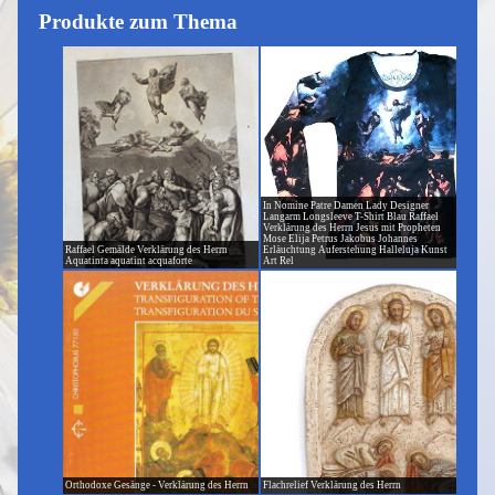
Produkte zum Thema
In Nomine Patre Damen Lady Designer
Langarm Longsleeve T-Shirt Blau Raffael
Verklärung des Herrn Jesus mit Propheten
Mose Elija Petrus Jakobus Johannes
Raffael Gemälde Verklärung des Herrn
Erläuchtung Auferstehung Halleluja Kunst
Aquatinta aquatint acquaforte
Art Rel
Orthodoxe Gesänge - Verklärung des Herrn
Flachrelief Verklärung des Herrn