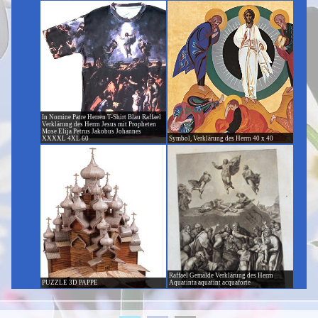
In Nomine Patre Herren T-Shirt Blau Raffael
Verklärung des Herrn Jesus mit Propheten
Mose Elija Petrus Jakobus Johannes
XXXXL 4XL 60
Symbol, Verklärung des Herrn 40 x 40
Raffael Gemälde Verklärung des Herrn
PUZZLE 3D PAPPE
Aquatinta aquatint acquaforte