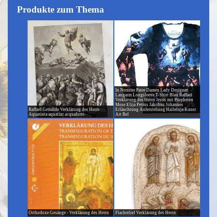
Produkte zum Thema
In Nomine Patre Damen Lady Designer
Langarm Longsleeve T-Shirt Blau Raffael
Verklärung des Herrn Jesus mit Propheten
Mose Elija Petrus Jakobus Johannes
Raffael Gemälde Verklärung des Herrn
Erläuchtung Auferstehung Halleluja Kunst
Aquatinta aquatint acquaforte
Art Rel
Orthodoxe Gesänge - Verklärung des Herrn
Flachrelief Verklärung des Herrn