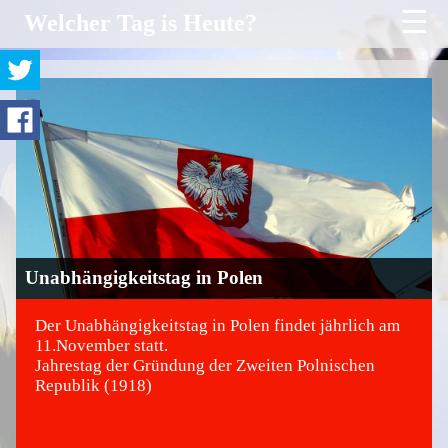
☰
Welcher Tag is Heute?
Unabhängigkeitstag in Polen
Der Unabhängigkeitstag in Polen findet jährlich am
11.November statt.
Jahrestag der Gründung der Zweiten Polnischen
©
Republik (1918)