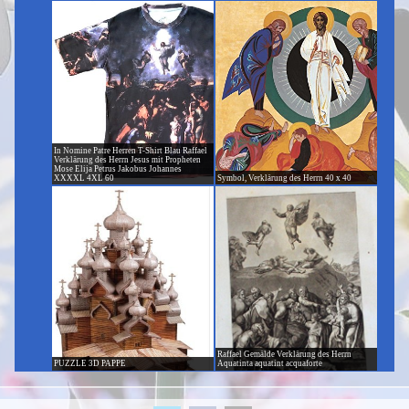
In Nomine Patre Herren T-Shirt Blau Raffael
Verklärung des Herrn Jesus mit Propheten
Mose Elija Petrus Jakobus Johannes
XXXXL 4XL 60
Symbol, Verklärung des Herrn 40 x 40
Raffael Gemälde Verklärung des Herrn
PUZZLE 3D PAPPE
Aquatinta aquatint acquaforte