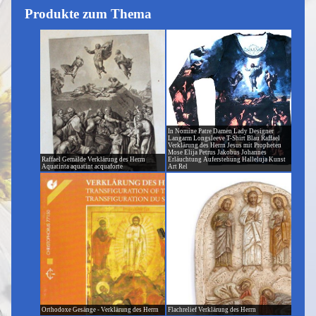
Produkte zum Thema
In Nomine Patre Damen Lady Designer
Langarm Longsleeve T-Shirt Blau Raffael
Verklärung des Herrn Jesus mit Propheten
Mose Elija Petrus Jakobus Johannes
Raffael Gemälde Verklärung des Herrn
Erläuchtung Auferstehung Halleluja Kunst
Aquatinta aquatint acquaforte
Art Rel
Orthodoxe Gesänge - Verklärung des Herrn
Flachrelief Verklärung des Herrn