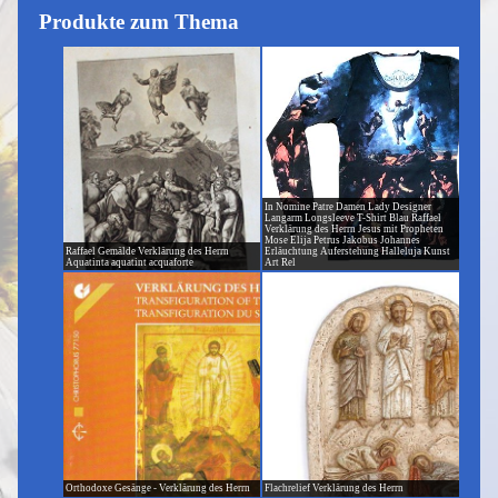
Produkte zum Thema
In Nomine Patre Damen Lady Designer
Langarm Longsleeve T-Shirt Blau Raffael
Verklärung des Herrn Jesus mit Propheten
Mose Elija Petrus Jakobus Johannes
Raffael Gemälde Verklärung des Herrn
Erläuchtung Auferstehung Halleluja Kunst
Aquatinta aquatint acquaforte
Art Rel
Orthodoxe Gesänge - Verklärung des Herrn
Flachrelief Verklärung des Herrn