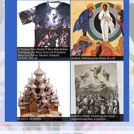
In Nomine Patre Herren T-Shirt Blau Raffael
Verklärung des Herrn Jesus mit Propheten
Mose Elija Petrus Jakobus Johannes
XXXXL 4XL 60
Symbol, Verklärung des Herrn 40 x 40
Raffael Gemälde Verklärung des Herrn
PUZZLE 3D PAPPE
Aquatinta aquatint acquaforte