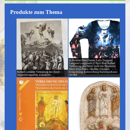
Produkte zum Thema
In Nomine Patre Damen Lady Designer
Langarm Longsleeve T-Shirt Blau Raffael
Verklärung des Herrn Jesus mit Propheten
Mose Elija Petrus Jakobus Johannes
Raffael Gemälde Verklärung des Herrn
Erläuchtung Auferstehung Halleluja Kunst
Aquatinta aquatint acquaforte
Art Rel