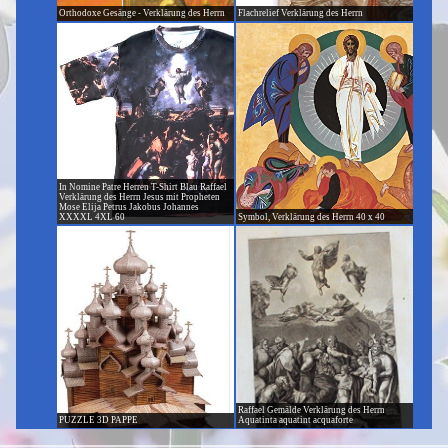
Orthodoxe Gesänge - Verklärung des Herrn
Flachrelief Verklärung des Herrn
In Nomine Patre Herren T-Shirt Blau Raffael
Verklärung des Herrn Jesus mit Propheten
Mose Elija Petrus Jakobus Johannes
XXXXL 4XL 60
Symbol, Verklärung des Herrn 40 x 40
Raffael Gemälde Verklärung des Herrn
PUZZLE 3D PAPPE
Aquatinta aquatint acquaforte