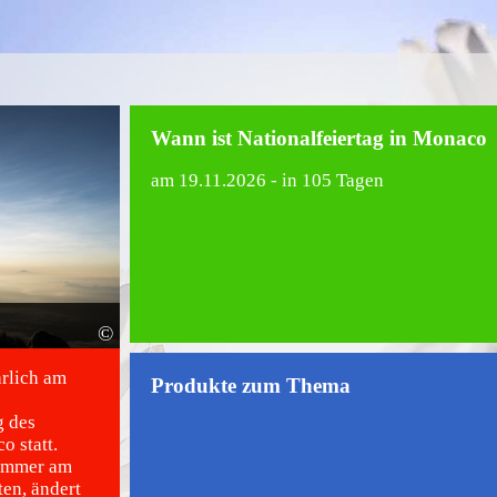
Wann ist Nationalfeiertag in Monaco
am
19.11.2026
- in 105 Tagen
©
hrlich am
Produkte zum Thema
g des
o statt.
 immer am
en, ändert