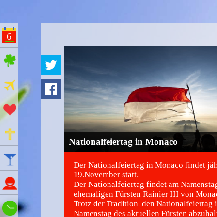
6
ges Feiertage
Ferien
Aktionstage
Gedenktage
Nationalfeiertag in Monaco
Feiertage
Der Nationalfeiertag in Monaco findet jä
19.November statt.
Namenstage
Der Nationalfeiertag findet am Namensta
ehemaligen Fürsten Rainier III von Monac
Trotz der Tradition, den Nationalfeiertag
Wie spät ist es?
Namenstag des aktuellen Fürsten abzuhalt