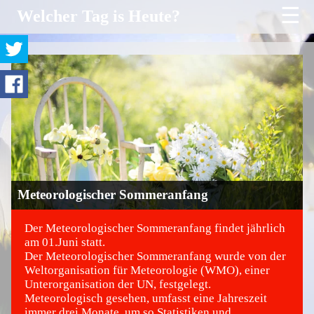
☰
Welcher Tag is Heute?
Meteorologischer Sommeranfang
Der Meteorologischer Sommeranfang findet jährlich
am 01.Juni statt.
Der Meteorologischer Sommeranfang wurde von der
©
Weltorganisation für Meteorologie (WMO), einer
Unterorganisation der UN, festgelegt.
Meteorologisch gesehen, umfasst eine Jahreszeit
immer drei Monate, um so Statistiken und