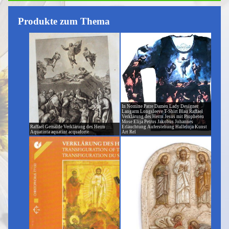
Produkte zum Thema
In Nomine Patre Damen Lady Designer
Langarm Longsleeve T-Shirt Blau Raffael
Verklärung des Herrn Jesus mit Propheten
Mose Elija Petrus Jakobus Johannes
Raffael Gemälde Verklärung des Herrn
Erläuchtung Auferstehung Halleluja Kunst
Aquatinta aquatint acquaforte
Art Rel