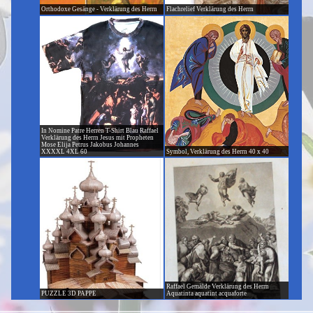
Orthodoxe Gesänge - Verklärung des Herrn
Flachrelief Verklärung des Herrn
In Nomine Patre Herren T-Shirt Blau Raffael
Verklärung des Herrn Jesus mit Propheten
Mose Elija Petrus Jakobus Johannes
XXXXL 4XL 60
Symbol, Verklärung des Herrn 40 x 40
Raffael Gemälde Verklärung des Herrn
PUZZLE 3D PAPPE
Aquatinta aquatint acquaforte