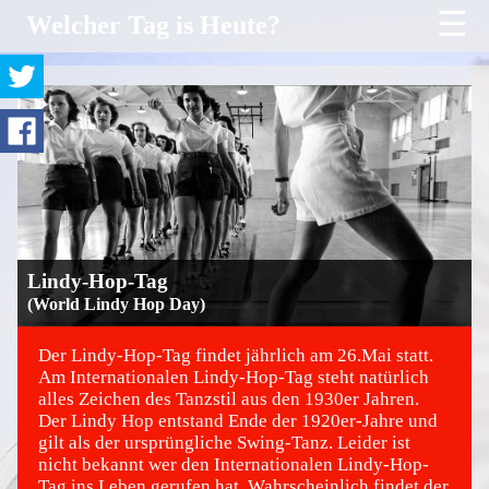
☰
Welcher Tag is Heute?
Lindy-Hop-Tag
(World Lindy Hop Day)
Der Lindy-Hop-Tag findet jährlich am 26.Mai statt.
Am Internationalen Lindy-Hop-Tag steht natürlich
alles Zeichen des Tanzstil aus den 1930er Jahren.
©
Der Lindy Hop entstand Ende der 1920er-Jahre und
gilt als der ursprüngliche Swing-Tanz. Leider ist
nicht bekannt wer den Internationalen Lindy-Hop-
Tag ins Leben gerufen hat. Wahrscheinlich findet der