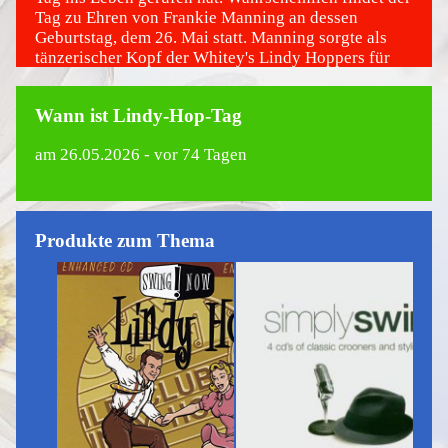
Tag zu Ehren von Frankie Manning an dessen
Geburtstag, dem 26. Mai statt. Manning sorgte als
tänzerischer Kopf der Whitey's Lindy Hoppers für
die Bekanntheit des Tanzstils auf der ganzen Welt.
Wann ist Lindy-Hop-Tag
am
26.05.2026
- vor 74 Tagen
Produkte zum Thema