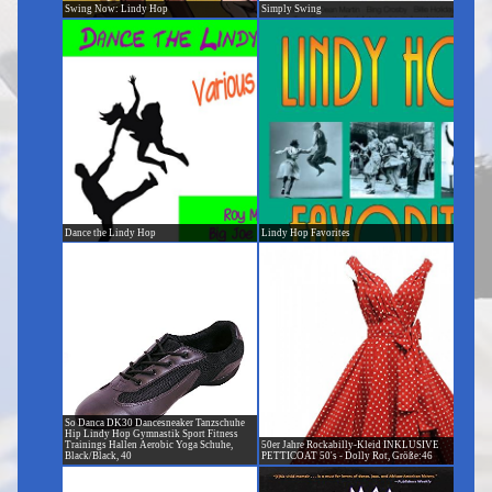
Swing Now: Lindy Hop
Simply Swing
Dance the Lindy Hop
Lindy Hop Favorites
So Danca DK30 Dancesneaker Tanzschuhe
Hip Lindy Hop Gymnastik Sport Fitness
Trainings Hallen Aerobic Yoga Schuhe,
50er Jahre Rockabilly-Kleid INKLUSIVE
Black/Black, 40
PETTICOAT 50's - Dolly Rot, Größe:46