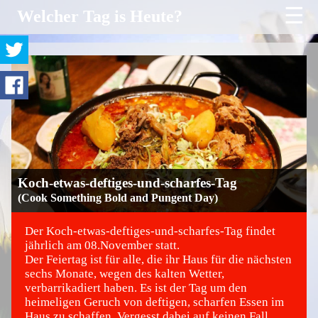
☰
Welcher Tag is Heute?
Koch-etwas-deftiges-und-scharfes-Tag
(Cook Something Bold and Pungent Day)
Der Koch-etwas-deftiges-und-scharfes-Tag findet
jährlich am 08.November statt.
Der Feiertag ist für alle, die ihr Haus für die nächsten
©
sechs Monate, wegen des kalten Wetter,
verbarrikadiert haben. Es ist der Tag um den
heimeligen Geruch von deftigen, scharfen Essen im
Haus zu schaffen. Vergesst dabei auf keinen Fall