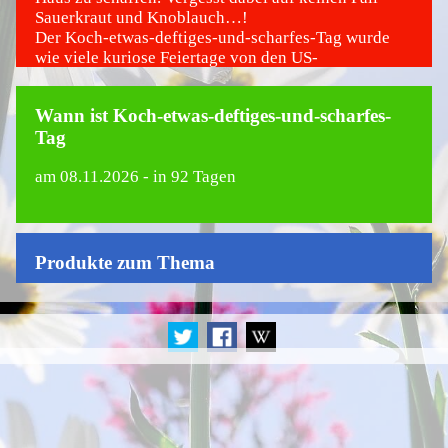
Sauerkraut und Knoblauch…!
Der Koch-etwas-deftiges-und-scharfes-Tag wurde
wie viele kuriose Feiertage von den US-
amerikanischen Ehepaar Ruth und Thomas Roy von
wellcat.com ins Leben gerufen.
Wann ist Koch-etwas-deftiges-und-scharfes-
Tag
am
08.11.2026
- in 92 Tagen
Produkte zum Thema