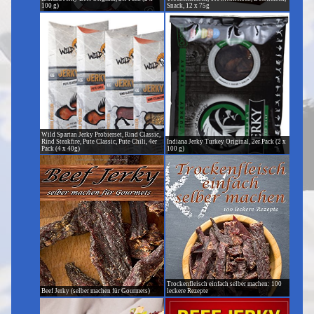
100 g)
Snack, 12 x 75g
Wild Spartan Jerky Probierset, Rind Classic,
Rind Steakfire, Pute Classic, Pute Chili, 4er
Indiana Jerky Turkey Original, 2er Pack (2 x
Pack (4 x 40g)
100 g)
Trockenfleisch einfach selber machen: 100
Beef Jerky (selber machen für Gourmets)
leckere Rezepte