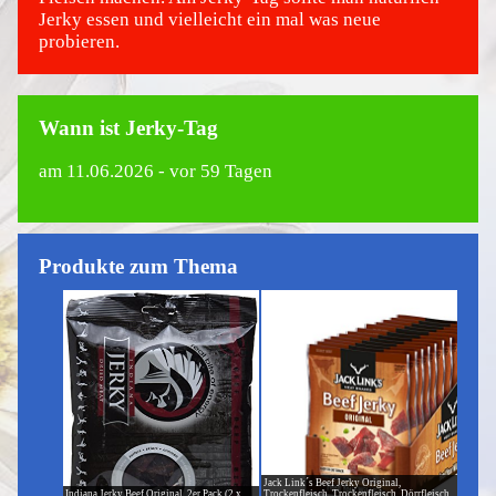
Jerky essen und vielleicht ein mal was neue
probieren.
Wann ist Jerky-Tag
am
11.06.2026
- vor 59 Tagen
Produkte zum Thema
Jack Link´s Beef Jerky Original,
Indiana Jerky Beef Original, 2er Pack (2 x
Trockenfleisch, Trockenfleisch, Dörrfleisch,