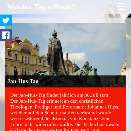
☰
Welcher Tag is Heute?
Jan-Hus-Tag
Der Jan-Hus-Tag findet jährlich am 06.Juli statt.
Der Jan-Hus-Tag erinnert an den christlichen
Theologen, Prediger und Reformator Johannes Huss,
©
welcher auf den Scheiterhaufen verbrannt wurde,
weil er während des Konzils von Konstanz seine
Lehre nicht widerrufen wollte. Die Tschechoslowakei
erklärte den Jan-Hus-Tag im Jahr 1925 zum