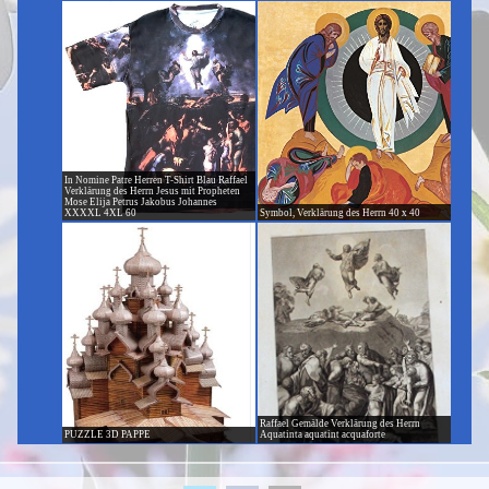
In Nomine Patre Herren T-Shirt Blau Raffael
Verklärung des Herrn Jesus mit Propheten
Mose Elija Petrus Jakobus Johannes
XXXXL 4XL 60
Symbol, Verklärung des Herrn 40 x 40
Raffael Gemälde Verklärung des Herrn
PUZZLE 3D PAPPE
Aquatinta aquatint acquaforte