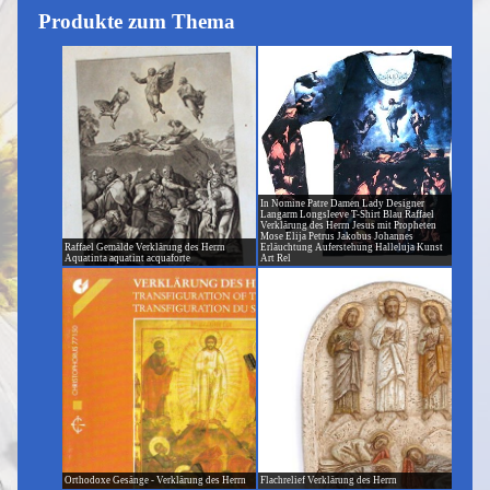
Produkte zum Thema
In Nomine Patre Damen Lady Designer
Langarm Longsleeve T-Shirt Blau Raffael
Verklärung des Herrn Jesus mit Propheten
Mose Elija Petrus Jakobus Johannes
Raffael Gemälde Verklärung des Herrn
Erläuchtung Auferstehung Halleluja Kunst
Aquatinta aquatint acquaforte
Art Rel
Orthodoxe Gesänge - Verklärung des Herrn
Flachrelief Verklärung des Herrn