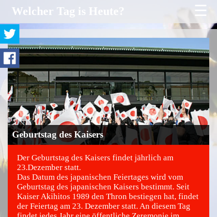
☰
Welcher Tag is Heute?
Geburtstag des Kaisers
Der Geburtstag des Kaisers findet jährlich am
23.Dezember statt.
Das Datum des japanischen Feiertages wird vom
©
Geburtstag des japanischen Kaisers bestimmt. Seit
Kaiser Akihitos 1989 den Thron bestiegen hat, findet
der Feiertag am 23. Dezember statt. An diesem Tag
findet jedes Jahr eine öffentliche Zeremonie im