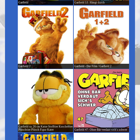
Garfield
Garfield 53: Hängt durch
Garfield 2
Garfield - Der Film / Garfield 2
Garfield ca. 26 cm Katze Stofftier Kuscheltier
Plüschtier Plüsch Figur Kater
Garfield 47: Ohne Bär verdaut sich's schwer