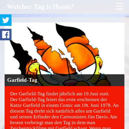
☰
Welcher Tag is Heute?
Garfield-Tag
Der Garfield-Tag findet jährlich am 19.Juni statt.
Der Garfield-Tag feiert das erste erscheinen der
Katze Garfield in einem Comic am 19t. Juni 1978. An
©
diesem Tag dreht sich natürlich alles um Garfield
und seinen Erfinder den Cartoonisten Jim Davis. Am
besten verbringt man den Tag in dem man
Zeichentrickfilme mit Garfield schaut. Wenn man