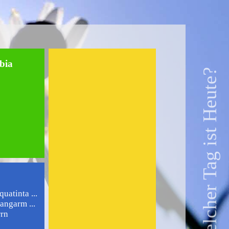
bia
Welcher Tag ist Heute?
uatinta ...
angarm ...
rrn