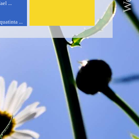
el ...
uatinta ...