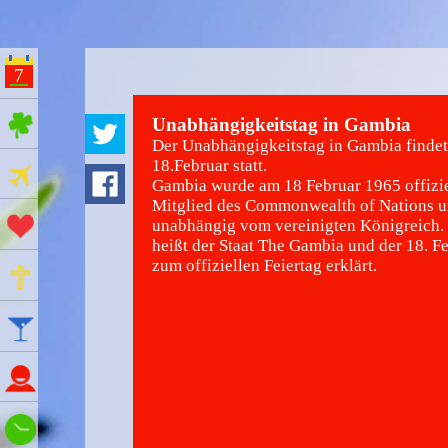
7
ges Feiertage
Unabhängigkeitstag in Gambia
Der Unabhängigkeitstag in Gambia findet
18.Februar statt.
Ferien
Gambia wurde am 18 Februar 1965 offizie
Mitglied des Commonwealth of Nations u
Aktionstage
unabhängig vom vereinigten Königreich.
heißt der Staat The Gambia und der 18. F
zum offiziellen Feiertag erklärt.
Gedenktage
Feiertage
Namenstage
Wie spät ist es?