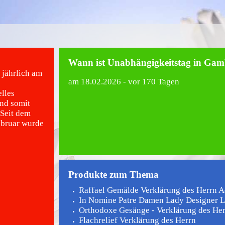
Wann ist Unabhängigkeitstag in Gam
 jährlich am
am
18.02.2026
- vor 170 Tagen
lles
nd somit
 Seit dem
ebruar wurde
Produkte zum Thema
Raffael Gemälde Verklärung des Herrn Aq
In Nomine Patre Damen Lady Designer L
Orthodoxe Gesänge - Verklärung des He
Flachrelief Verklärung des Herrn