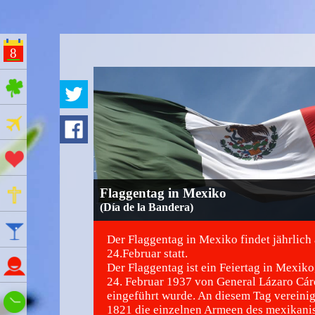
8
ges Feiertage
Ferien
Aktionstage
Gedenktage
Flaggentag in Mexiko
(Día de la Bandera)
Feiertage
Der Flaggentag in Mexiko findet jährlich
24.Februar statt.
Namenstage
Der Flaggentag ist ein Feiertag in Mexik
24. Februar 1937 von General Lázaro Cá
eingeführt wurde. An diesem Tag vereinig
Wie spät ist es?
1821 die einzelnen Armeen des mexikani