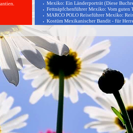
Mexiko: Ein Länderporträt (Diese Buchrei
antien.
Fettnäpfchenführer Mexiko: Vom guten To
MARCO POLO Reiseführer Mexiko: Reise
Kostüm Mexikanischer Bandit - für Herren
Mexiko-Das Kochbuch: Die Bibel der mex