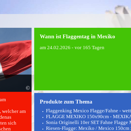
Wann ist Flaggentag in Mexiko
am
24.02.2026
- vor 165 Tagen
©
 am
Produkte zum Thema
Flaggenking Mexico Flagge/Fahne - wetter
o, welcher am
FLAGGE MEXIKO 150x90cm - MEXIKAN
rdenas
Sonia Originelli 10er SET Fahne Flagge 
ten sich
Riesen-Flagge: Mexiko / Mexico 150cm
schen