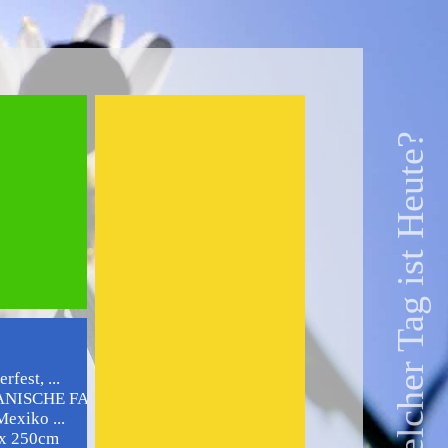
Welcher Tag ist Heute?
fest, ...
ISCHE FAHNE 90 x ...
Mexiko ...
 x 250cm