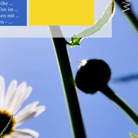
he ...
n im ...
n mit ...
 - ...
ikanischen ...