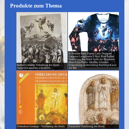
Produkte zum Thema
In Nomine Patre Damen Lady Designer
Langarm Longsleeve T-Shirt Blau Raffael
Verklärung des Herrn Jesus mit Propheten
Mose Elija Petrus Jakobus Johannes
Raffael Gemälde Verklärung des Herrn
Erläuchtung Auferstehung Halleluja Kunst
Aquatinta aquatint acquaforte
Art Rel
Orthodoxe Gesänge - Verklärung des Herrn
Flachrelief Verklärung des Herrn