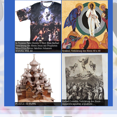
In Nomine Patre Herren T-Shirt Blau Raffael
Verklärung des Herrn Jesus mit Propheten
Mose Elija Petrus Jakobus Johannes
XXXXL 4XL 60
Symbol, Verklärung des Herrn 40 x 40
Raffael Gemälde Verklärung des Herrn
PUZZLE 3D PAPPE
Aquatinta aquatint acquaforte