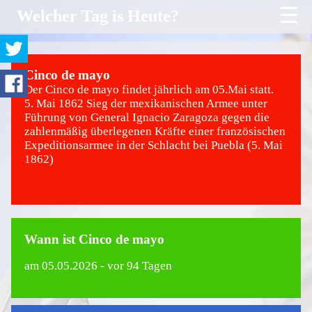
☰
Welcher Tag is Heute?
Cinco de mayo
Der Cinco de mayo findet jährlich am 05.Mai statt.
5. Mai 1862 Sieg der mexikanischen Armee unter
Führung von General Ignacio Zaragoza gegen die
zahlenmäßig überlegenen Kräfte einer französischen
Expeditionsarmee in der Schlacht bei Puebla (5. Mai
1862)
Wann ist Cinco de mayo
am
05.05.2026
- vor 94 Tagen