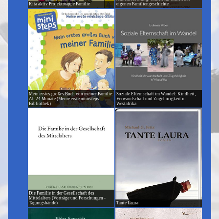
Kita aktiv Projektmappe Familie
eigenen Familiengeschichte
Mein erstes großes Buch von meiner Familie:
Soziale Elternschaft im Wandel: Kindheit,
Ab 24 Monate (Meine erste ministeps-
Verwandschaft und Zugehörigkeit in
Bibliothek)
Westafrika
Die Familie in der Gesellschaft des
Mittelalters (Vorträge und Forschungen -
Tagungsbände)
Tante Laura