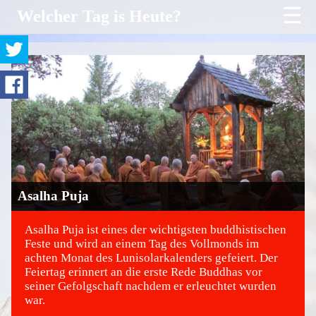
☰
Welcher Tag is Heute?
Asalha Puja
Asalha Puja ist eines der wichtigsten buddhistischen
Feste und wird an einem Tag des Vollmonds im
achten Monat des Lunisolarkalenders gefeiert. Der
©
Feiertag erinnert an die erste Rede Buddhas vor
seiner Gefolgschaft nachdem er erleuchtet wurden
war.