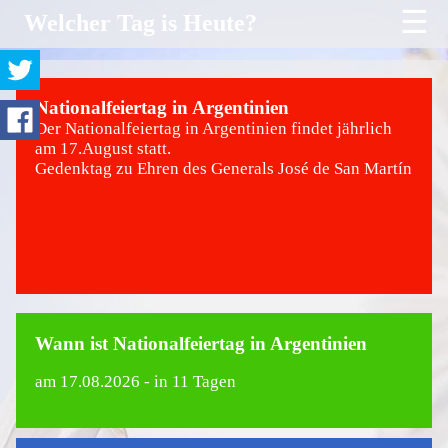
☰
Welcher Tag is Heute?
Nationalfeiertag in Argentinien
Der Nationalfeiertag in Argentinien findet jährlich
am 17.August statt.
Gedenktag zu Ehren des Generals José de San Martín
Wann ist Nationalfeiertag in Argentinien
am
17.08.2026
- in 11 Tagen