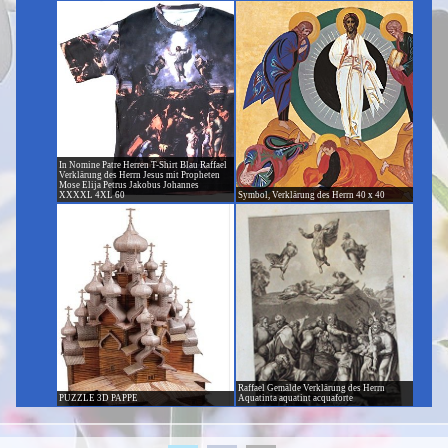
In Nomine Patre Herren T-Shirt Blau Raffael
Verklärung des Herrn Jesus mit Propheten
Mose Elija Petrus Jakobus Johannes
XXXXL 4XL 60
Symbol, Verklärung des Herrn 40 x 40
Raffael Gemälde Verklärung des Herrn
PUZZLE 3D PAPPE
Aquatinta aquatint acquaforte