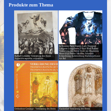
Produkte zum Thema
In Nomine Patre Damen Lady Designer
Langarm Longsleeve T-Shirt Blau Raffael
Verklärung des Herrn Jesus mit Propheten
Mose Elija Petrus Jakobus Johannes
Raffael Gemälde Verklärung des Herrn
Erläuchtung Auferstehung Halleluja Kunst
Aquatinta aquatint acquaforte
Art Rel
Orthodoxe Gesänge - Verklärung des Herrn
Flachrelief Verklärung des Herrn