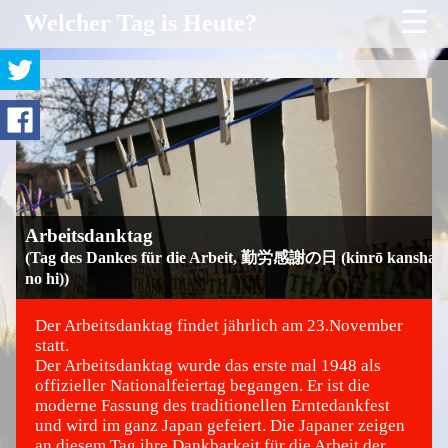
☰
Welcher Tag is Heute?
Arbeitsdanktag
(Tag des Dankes für die Arbeit, 勤労感謝の日 (kinrō kansha
no hi))
Der Arbeitsdanktag findet jährlich am 23.November
statt.
Der Arbeitsdanktag wurde das erste mal 1948 als
©
offizieller Nationalfeiertag begangen. Er ist die
moderne Fassung des traditionellen Erntedankfest
und wird im ganz Japan gefeiert. Die Japaner zeigen
an diesem Tag ihre Dankbarkeit für die Arbeit der